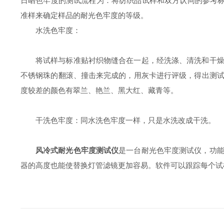
日晒色牢度的测试流程为：将纺织品试样和双方认同的参考标
准样来确定样品的耐光色牢度的等级。
水洗色牢度：
将试样与标准贴衬织物缝合在一起，经洗涤、清洗和干
不锈钢珠的翻滚、撞击来完成的，用灰卡进行评级，得出测
度较差的颜色有翠兰、艳兰、黑大红、藏青等。
干洗色牢度：同水洗色牢度一样，只是水洗改成干洗。
风冷式耐光色牢度测试仪
是一台耐光色牢度测试仪，功
器的高度也能使替换灯管滤镜更加容易。软件可以跟踪每个试