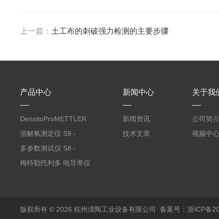
上一篇：
土工布的刺破强力检测的主要步骤
产品中心
新闻中心
关于我
DensitoProMETTLER
新闻资讯
公司简
TOLEDO梅特勒托利多
溶解氧测定仪 S9 -
技术文章
视频中
手持式密度计
Standard Kit
多参数测试仪 S8 -
Meter 便携式 pH离子仪
梅特勒托利多 电导率仪
FE32 -Meter
版权所有 © 2026 杭州清陶工业设备有限公司
备案号：浙ICP备202