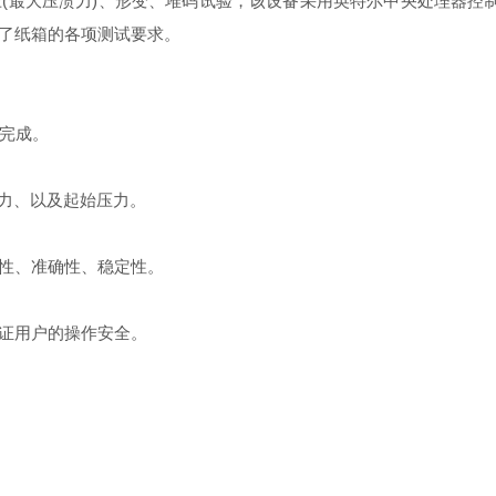
(最大压溃力)、形变、堆码试验，该设备采用英特尔中央处理器控
了纸箱的各项测试要求。
动完成。
压力、以及起始压力。
性、准确性、稳定性。
证用户的操作安全。