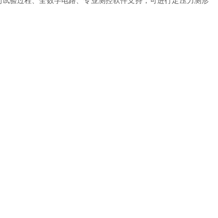
制试验过程、全数字电路、专业测控软件支持；可进行定压力测形