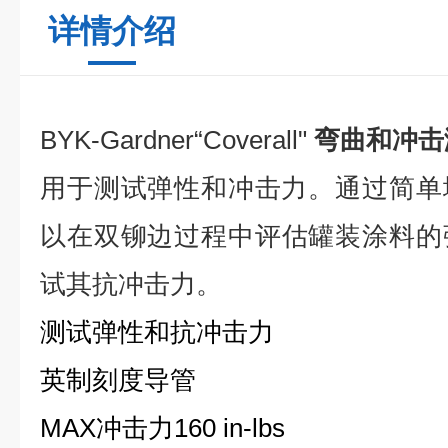
详情介绍
BYK-Gardner
“
C
ov
erall
"
弯曲和冲击
用于测试弹性和冲击力。通过简单
以在双
铆
边过程中评估罐装涂料的
试其抗冲击力。
测试弹性和抗冲击力
英制
刻
度导管
MAX冲击力
160 in-lbs