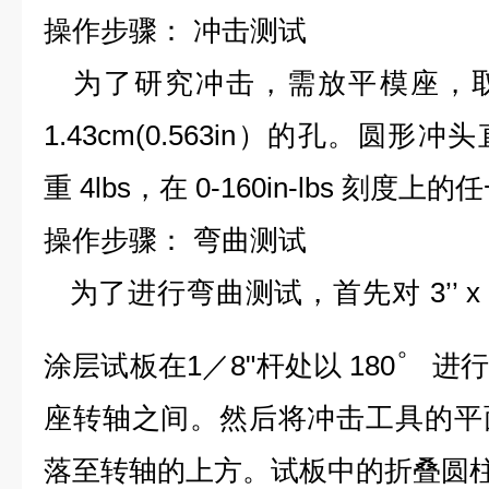
操作步骤：
冲击测试
为了研究冲击，需放平模座，取
1.43cm(0.563in
）的孔。圆形冲头
重
4lbs
，在
0-160in-lbs
刻
度上的任
操作步骤：
弯曲测试
为了进行弯曲测试，首先对
3’’ x
。
涂层试板在
1
／
8"
杆处以
180
进
座转轴之间。然后将冲击工具的平
落至转轴的上方。试板中的折叠圆