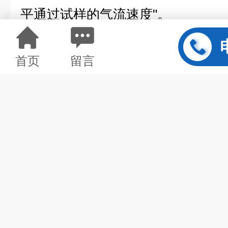
平通过试样的气流速度"。
仪器迫使空气通过试样，并逐渐调
首页
留言
压降。
根据标准进行多次测量，平均透气
示。
技术规格
定位
落地式