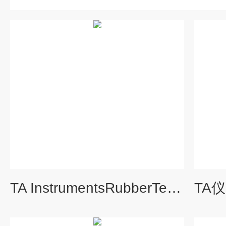
TA InstrumentsRubberTesting橡胶测试 相关配件及耗材