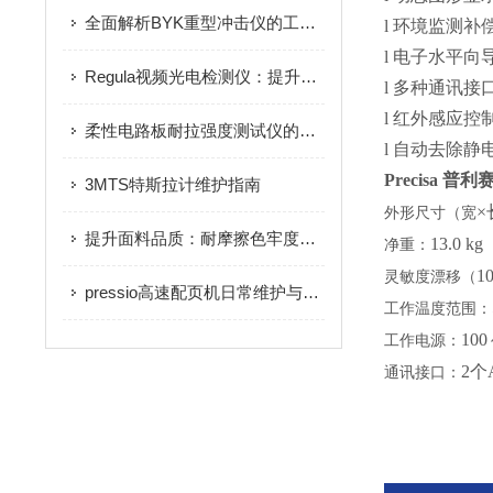
全面解析BYK重型冲击仪的工作原理与优势：为材料科学研究与产品开发提供坚实支撑
l
环境监测补
l
电子水平向
Regula视频光电检测仪：提升检测精度的关键设备
l
多种通讯接
l
红外感应控
柔性电路板耐拉强度测试仪的日常清洁与防潮
l
自动去除静
Precisa 
3MTS特斯拉计维护指南
×
外形尺寸（宽
提升面料品质：耐摩擦色牢度测试仪在生产质控中的作用
13.0 kg
净重：
1
灵敏度漂移（
pressio高速配页机日常维护与保养手册：齿轮润滑、部件清洁与精度校准的关键要点
工作温度范围：
100
工作电源：
2个
通讯接口：