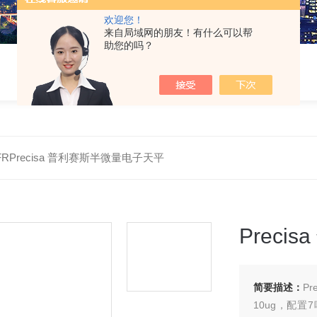
欢迎您！
来自局域网的朋友！有什么可以帮
助您的吗？
-FRPrecisa 普利赛斯半微量电子天平
Prec
简要描述：
P
10ug，配