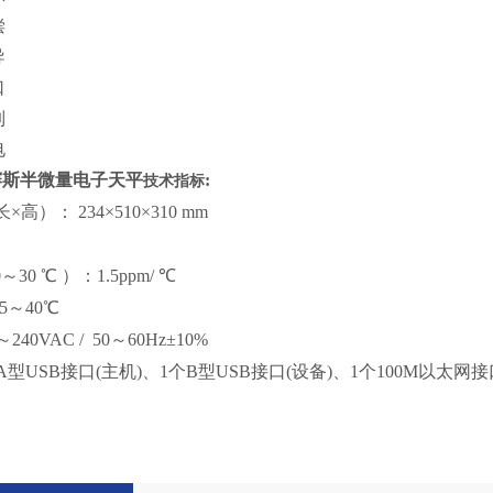
偿
导
口
制
电
普利赛斯半微量电子天平
:
技术指标
长×高）： 234×510×310 mm
0～30 ℃ ）：1.5ppm/ ℃
5～40℃
～240VAC / 50～60Hz±10%
A型USB接口(主机)、1个B型USB接口(设备)、1个100M以太网