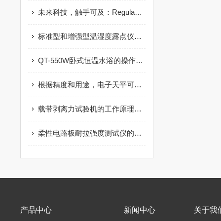
未来科技，触手可及：Regula双轴磁光扫描仪，重塑光学扫描新境界
标准型和增强型温湿度露点仪有哪些区别
QT-550W卧式恒温水浴的操作指南
根据精度和用途，电子天平可分为哪几个等级
载带剥离力试验机的工作原理及测试模式
柔性电路板耐拉强度测试仪的日常清洁与防潮
产品中心
新闻中心
关于我